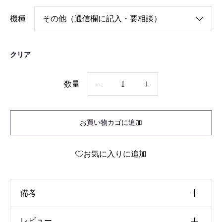
機種
クリア
数量
漆
職
お買い物カゴに追加
人
手
お気に入りに追加
仕
上
げ
備考
蒟
醤
レビュー