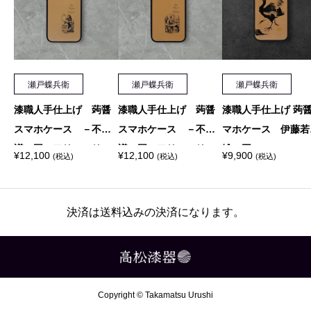
個
瀬戸蝶兵衛
瀬戸蝶兵衛
瀬戸蝶兵衛
漆職人手仕上げ 蒟醤
漆職人手仕上げ 蒟醤
漆職人手仕上げ 蒟
スマホケース －不思
スマホケース －不思
マホケース 伊藤若
議の国のアリスシリー
議の国のアリスシリー
雉の図
¥
12,100
¥
12,100
¥
9,900
(税込)
(税込)
(税込)
ズ アリスとフラミン
ズ 青虫－
ゴ－
決済は送料込みの決済になります。
Copyright © Takamatsu Urushi