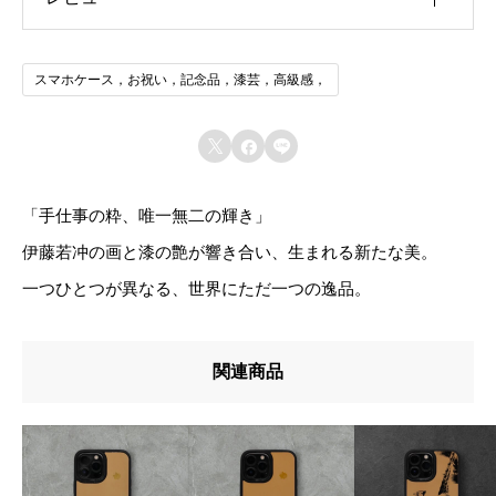
機種
iphone13, iphone13mini, iphone13Pro,
iphone13Pro max, iphone14, iphone14Plus,
ス
iphone14Pro, iphone14Pro max, iphone15,
レビュー投稿には、会員登録が必要です。
マ
iphone15Plus, iphone15Pro, iphone15Pro max,
スマホケース，お祝い，記念品，漆芸，高級感，
iphone16, iphone16Plus, iphone16Pro,
会員登録する
ホ
iphone16Pro max, iphone16 e, iphone その他（通
ケ
信欄に記入・要相談）, SAMSUNG, Galaxy S23,



Galaxy S24, Galaxy S25, Galaxy A23, Galaxy A24,
ー
Galaxy A25, Galaxy その他（通信欄に記入・要相
ス
談）, XiaoMi, Redmi 12, Redmi 14T, Redmiその他
「手仕事の粋、唯一無二の輝き」
（通信欄に記入・要相談）, その他（通信欄に記
伊藤若冲の画と漆の艶が響き合い、生まれる新たな美。
入・要相談）
伊
一つひとつが異なる、世界にただ一つの逸品。
藤
若
関連商品
冲
鹿
の
図