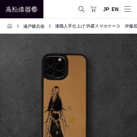

JP
EN



漆職人手仕上げ 蒟醤スマホケース 伊藤若
瀬戸蝶兵衛