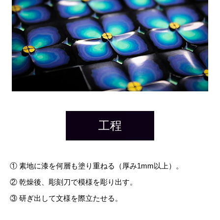
工程
① 素地に漆を何層も塗り重ねる（厚み1mm以上）。
② 乾燥後、彫刻刀で模様を彫り出す。
③ 研ぎ出して文様を際立たせる。