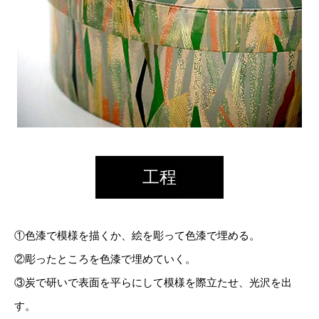
工程
①色漆で模様を描くか、絵を彫って色漆で埋める。
②彫ったところを色漆で埋めていく。
③炭で研いで表面を平らにして模様を際立たせ、光沢を出
す。