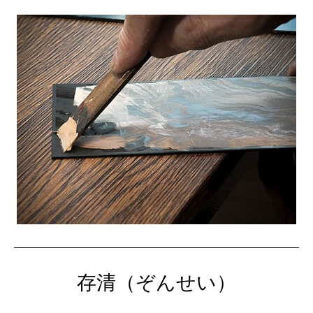
存清（ぞんせい）