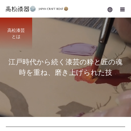
高松漆芸
とは
江
戸
時
代
か
ら
続
く
漆
芸
の
粋
と
匠
の
魂
時
を
重
ね
、
磨
き
上
げ
ら
れ
た
技