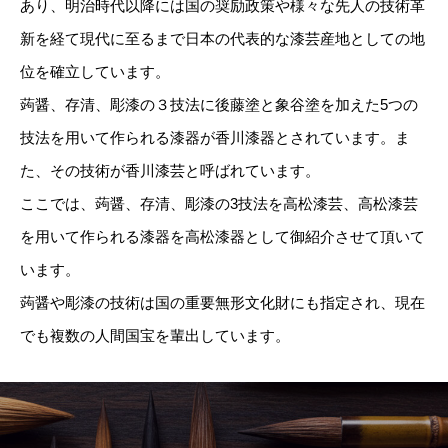
あり、明治時代以降には国の奨励政策や様々な先人の技術革
新を経て現代に至るまで日本の代表的な漆芸産地としての地
位を確立しています。
蒟醤、存清、彫漆の３技法に後藤塗と象谷塗を加えた5つの
技法を用いて作られる漆器が香川漆器とされています。ま
た、その技術が香川漆芸と呼ばれています。
ここでは、蒟醤、存清、彫漆の3技法を高松漆芸、高松漆芸
を用いて作られる漆器を高松漆器として御紹介させて頂いて
います。
蒟醤や彫漆の技術は国の重要無形文化財にも指定され、現在
でも複数の人間国宝を輩出しています。