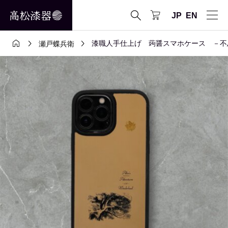

JP
EN



漆職人手仕上げ 蒟醤スマホケース －不
瀬戸蝶兵衛