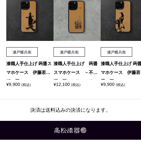
の
国
の
ア
リ
ス
瀬戸蝶兵衛
瀬戸蝶兵衛
瀬戸蝶兵衛
シ
漆職人手仕上げ 蒟醤ス
漆職人手仕上げ 蒟醤
漆職人手仕上げ 蒟
リ
マホケース 伊藤若冲
スマホケース －不思
マホケース 伊藤若
鯉の図
議の国のアリスシリー
鷹の図
ー
¥
9,900
¥
12,100
¥
9,900
(税込)
(税込)
(税込)
ズ 青虫－
ズ
決済は送料込みの決済になります。
チ
ェ
シ