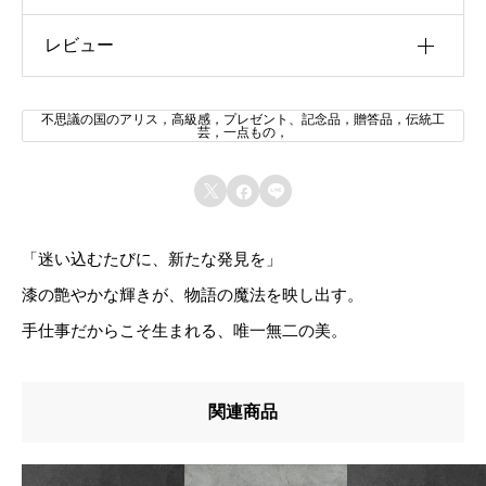
蒟
レビュー
機種
iphone13, iphone13mini, iphone13Pro,
iphone13Pro max, iphone14, iphone14Plus,
醤
iphone14Pro, iphone14Pro max, iphone15,
レビュー投稿には、会員登録が必要です。
ス
iphone15Plus, iphone15Pro, iphone15Pro max,
不思議の国のアリス，高級感，プレゼント、記念品，贈答品，伝統工
芸，一点もの，
iphone16, iphone16Plus, iphone16Pro,
会員登録する
マ
iphone16Pro max, iphone16 e, iphone その他（通
ホ
信欄に記入・要相談）, SAMSUNG, Galaxy S23,



Galaxy S24, Galaxy S25, Galaxy A23, Galaxy A24,
ケ
Galaxy A25, Galaxy その他（通信欄に記入・要相
ー
談）, XiaoMi, Redmi 12, Redmi 14T, Redmiその他
「迷い込むたびに、新たな発見を」
（通信欄に記入・要相談）, その他（通信欄に記
ス
漆の艶やかな輝きが、物語の魔法を映し出す。
入・要相談）
手仕事だからこそ生まれる、唯一無二の美。
－
不
関連商品
思
議