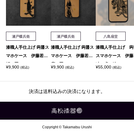
個
瀬戸蝶兵衛
瀬戸蝶兵衛
八島扇堂
漆職人手仕上げ 蒟醤ス
漆職人手仕上げ 蒟醤ス
漆職人手仕上げ 蒟
マホケース 伊藤若冲
マホケース 伊藤若冲
スマホケース 伊藤
鯉の図
鹿の図
冲 虎の絵
¥
9,900
¥
9,900
¥
55,000
(税込)
(税込)
(税込)
決済は送料込みの決済になります。
Copyright © Takamatsu Urushi