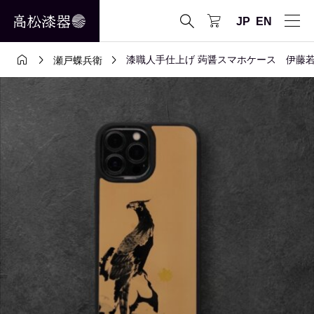

JP
EN



漆職人手仕上げ 蒟醤スマホケース 伊藤若
瀬戸蝶兵衛