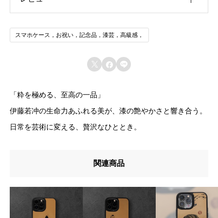
機種
iphone13, iphone13mini, iphone13Pro,
iphone13Pro max, iphone14, iphone14Plus,
ス
iphone14Pro, iphone14Pro max, iphone15,
レビュー投稿には、会員登録が必要です。
マ
iphone15Plus, iphone15Pro, iphone15Pro max,
スマホケース，お祝い，記念品，漆芸，高級感，
iphone16, iphone16Plus, iphone16Pro,
会員登録する
ホ
iphone16Pro max, iphone16 e, iphone その他（通
ケ
信欄に記入・要相談）, SAMSUNG, Galaxy S23,



Galaxy S24, Galaxy S25, Galaxy A23, Galaxy A24,
ー
Galaxy A25, Galaxy その他（通信欄に記入・要相
ス
談）, XiaoMi, Redmi 12, Redmi 14T, Redmiその他
「粋を極める、至高の一品」
（通信欄に記入・要相談）, その他（通信欄に記
伊藤若冲の生命力あふれる美が、漆の艶やかさと響き合う。
入・要相談）
伊
日常を芸術に変える、贅沢なひととき。
藤
若
関連商品
冲
鷹
の
図