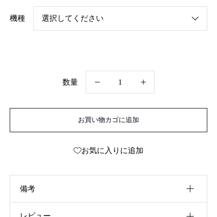
機種
数量
漆
職
お買い物カゴに追加
人
手
お気に入りに追加
仕
上
げ
備考
蒟
醤
レビュー